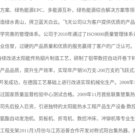
方案、绿色能源EPC、多能源互补，绿色能源综合解决方案等
造绿水青山，捍卫蓝天白云。飞天公司以为客户提供优质的产品
学完善的管理体系。公司于2010年通过了ISO9000质量管理
业信誉，过硬的产品质量和优质的服务赢得了客户的广泛认可。2
008年持续改进太阳能传热翅片制造工艺，研制了铝带数控自动开
产品品质，提升生产效率，实现年产销50万支-200万支的飞跃式
开发成功，在德国工艺基础上进行改进实现机械化生产。2008年1
过国家质量监督检验中心测试合格。2009年11月首批联集管集
司先后投入巨资，引进独特的太阳能热水工程产品生产设备:数
氨酯自动发泡机、剪板机、折弯机、数控冲床、冲铆机等专业生产
的工程支架2011月3月份与江苏浴普合作开发对称式阳台集热器，